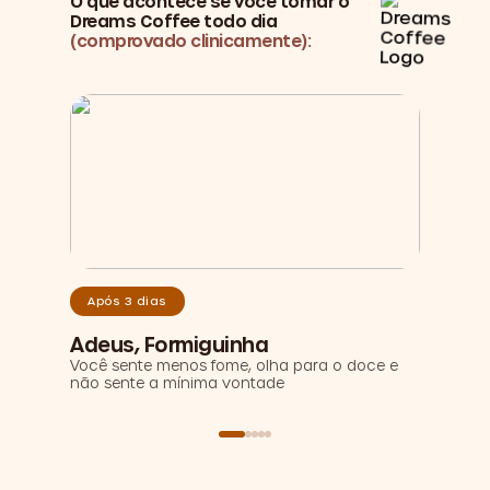
O que acontece se você tomar o
Dreams Coffee todo dia
(comprovado clinicamente):
Após 3 dias
Após 7 
Adeus, Formiguinha
Ciclo 
Você sente menos fome, olha para o doce e
Sua mens
não sente a mínima vontade
insulina 