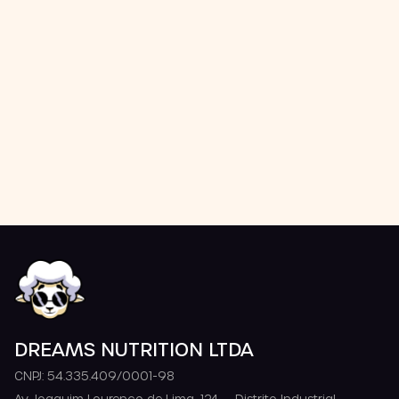
DREAMS NUTRITION LTDA
CNPJ: 54.335.409/0001-98
Av. Joaquim Lourenço de Lima, 124 — Distrito Industrial