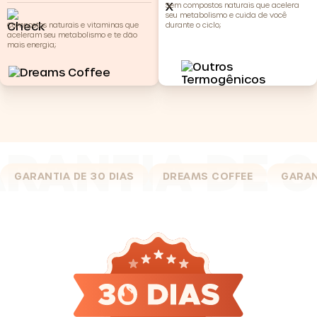
Sem compostos naturais que acelera
seu metabolismo e cuida de você
Compostos naturais e vitaminas que
durante o ciclo;
aceleram seu metabolismo e te dão
mais energia;
GARANTIA DE 30 DIAS
DREAMS COFFEE
GARAN