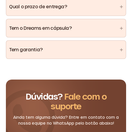
Foi desenvolvido justamente para apoiar o
Qual o prazo de entrega?
Constância é a chave.
metabolismo ao longo de todo o ciclo menstrual.
De 5 a 12 dias úteis.
Na maioria dos pedidos, a entrega acontece
Tem o Dreams em cápsula?
antes de 10 dias, dependendo da região.
Não!
O Dreams Coffee é exclusivo no formato
Tem garantia?
capuccino em sachê.
Sim.
Você tem 30 dias para testar. Se não ficar
satisfeita, pode solicitar reembolso.
Sem risco.
Dúvidas?
Fale com o
suporte
Ainda tem alguma dúvida? Entre em contato com a
nossa equipe no WhatsApp pelo botão abaixo!