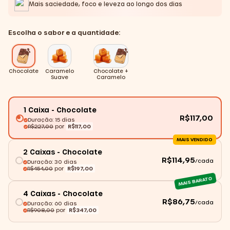
Mais saciedade, foco e leveza ao longo dos dias
Escolha o sabor e a quantidade:
Chocolate
Caramelo
Chocolate +
Suave
Caramelo
1 Caixa - Chocolate
R$117,00
Duração: 15 dias
R$227,00
por
R$117,00
MAIS VENDIDO
2 Caixas - Chocolate
R$114,95
/cada
Duração: 30 dias
R$454,00
por
R$197,00
MAIS BARATO
4 Caixas - Chocolate
R$86,75
/cada
Duração: 60 dias
R$908,00
por
R$347,00