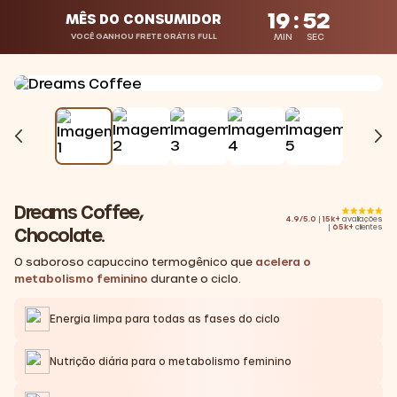
19
:
50
MÊS DO CONSUMIDOR
VOCÊ GANHOU FRETE GRÁTIS FULL
MIN
SEC
Dreams Coffee,
4.9/5.0
|
15k+
avaliações
|
65k+
clientes
Chocolate.
O saboroso capuccino termogênico que
acelera o
metabolismo feminino
durante o ciclo.
Energia limpa para todas as fases do ciclo
Nutrição diária para o metabolismo feminino